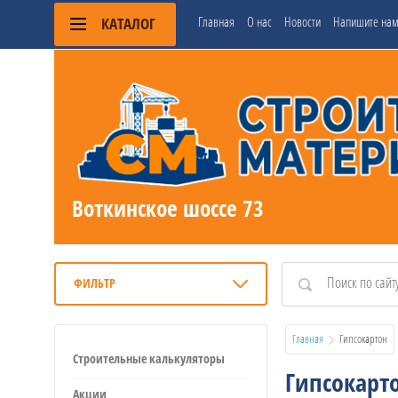
Главная
О нас
Новости
Напишите на
КАТАЛОГ
Воткинское шоссе 73
ФИЛЬТР
Главная
  Гипсокартон
Строительные калькуляторы
Гипсокарт
Акции