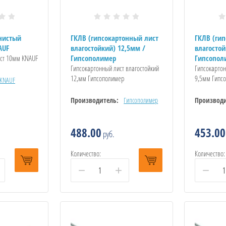
нистый
ГКЛВ (гипсокартонный лист
ГКЛВ (ги
AUF
влагостойкий) 12,5мм /
влагостой
ист 10мм KNAUF
Гипсополимер
Гипсопол
Гипсокартонный лист влагостойкий
Гипсокартон
12,мм Гипсополимер
9,5мм Гипс
KNAUF
Производитель:
Гипсополимер
Производи
488.00
453.00
руб.
Количество:
Количество:
−
+
−