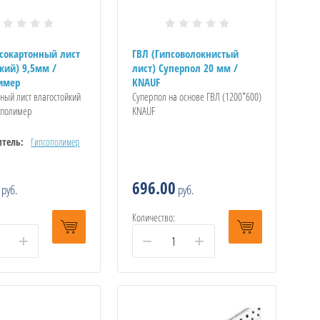
псокартонный лист
ГВЛ (Гипсоволокнистый
кий) 9,5мм /
лист) Суперпол 20 мм /
имер
KNAUF
ный лист влагостойкий
Суперпол на основе ГВЛ (1200*600)
ополимер
KNAUF
тель:
Гипсополимер
696.00
руб.
руб.
Количество:
+
−
+