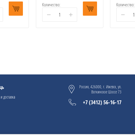
Количество:
Количество:
−
+
−
щь
Россия, 426000, г. Ижевск, ул.
Воткинское Шоссе 73
 и доставка
+7 (3412) 56-16-17