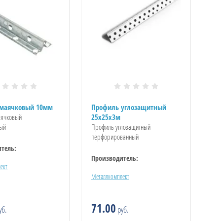
маячковый 10мм
Профиль углозащитный
аячковый
25x25x3м
ный
Профиль углозащитный
перфорированный
тель:
Производитель:
ект
Металлкомплект
71.00
уб.
руб.