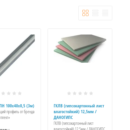
ПН 100x40x0,5 (3м)
ГКЛВ (гипсокартонный лист
ий профиль от бренда
влагостойкий) 12,5мм /
плект»
ДАНОГИПС
ГКЛВ (гипсокартонный лист
влагостойкий) 12,5мм / ДАНОГИПС
тель: