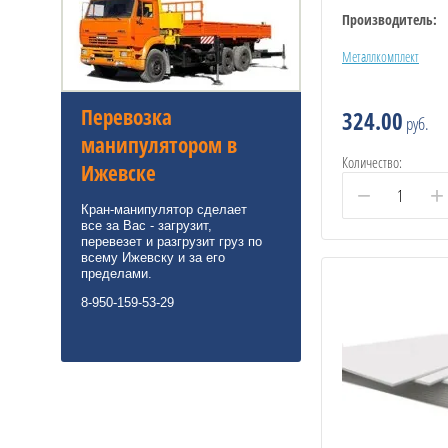
Производитель:
Металлкомплект
Перевозка
324.00
руб.
манипулятором в
Количество:
Ижевске
−
+
Кран-манипулятор сделает
все за Вас - загрузит,
перевезет и разгрузит груз по
всему Ижевску и за его
пределами.
8-950-159-53-29