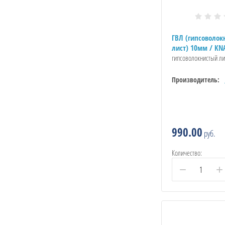
ГВЛ (гипсоволок
лист) 10мм / KN
гипсоволокнистый л
Производитель:
990.00
руб.
Количество:
−
+