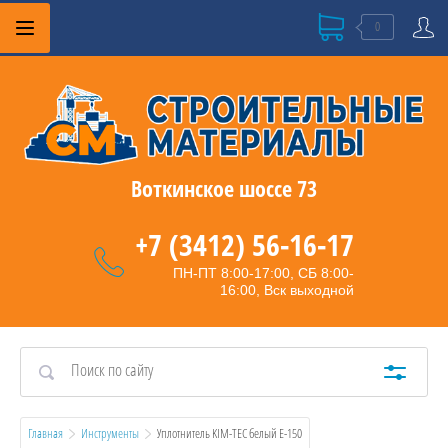
0
Воткинское шоссе 73
+7 (3412) 56-16-17
ПН-ПТ 8:00-17:00, СБ 8:00-
16:00, Вск выходной
Главная
Инструменты
  Уплотнитель KIM-TEC белый Е-150